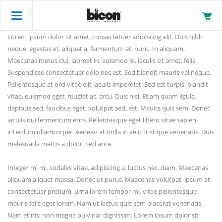
Lorem ipsum dolor sit amet, consectetuer adipiscing elit. Duis nibh
neque, egestas et, aliquet a, fermentum at, nunc. In aliquam.
Maecenas metus dui, laoreet in, euismod id, iaculis sit amet, felis.
Suspendisse consectetuer odio nec est. Sed blandit mauris vel neque.
Pellentesque at orci vitae elit iaculis imperdiet. Sed est turpis, blandit
vitae, euismod eget, feugiat ac, arcu. Duis nisl. Etiam quam ligula,
dapibus sed, faucibus eget, volutpat sed, est. Mauris quis sem. Donec
iaculis dui fermentum eros. Pellentesque eget libero vitae sapien
interdum ullamcorper. Aenean at nulla in velit tristique venenatis. Duis
malesuada metus a dolor. Sed ante.
Integer mi mi, sodales vitae, adipiscing a, luctus nec, diam. Maecenas
aliquam aliquet massa. Donec ut purus. Maecenas volutpat, ipsum at
consectetuer pretium, urna lorem tempor mi, vitae pellentesque
mauris felis eget lorem. Nam ut lectus quis sem placerat venenatis.
Nam et nisi non magna pulvinar dignissim. Lorem ipsum dolor sit